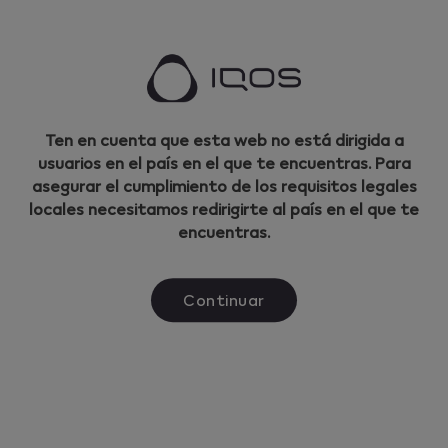
IQOS
Cómo contactar con el servicio de atención al
cliente de IQOS
Este producto no está exento de riesgo y
Ten en cuenta que esta web no está dirigida a
con su uso se inhala nicotina, que es
usuarios en el país en el que te encuentras. Para
adictiva. Dirigido únicamente a adultos.
asegurar el cumplimiento de los requisitos legales
locales necesitamos redirigirte al país en el que te
encuentras.
Links de interés
Continuar
Recomienda IQOS
Conoce IQOS Club
Novedades en IQOS